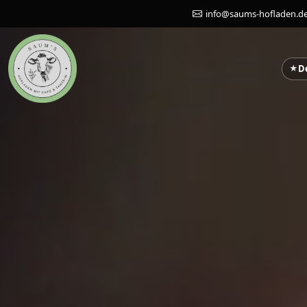
info@saums-hofladen.d
D