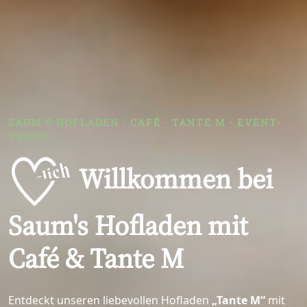
SAUM'S HOFLADEN · CAFÉ · TANTE M · EVENT-
TENNE
Willkommen bei
Saum's Hofladen mit
Café & Tante M
Entdeckt unseren liebevollen Hofladen
„Tante M“
mit